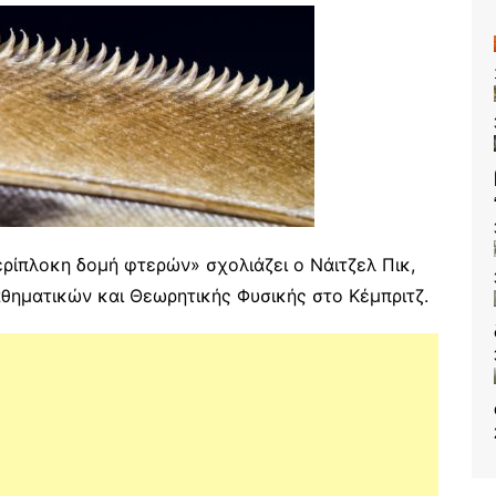
ερίπλοκη δομή φτερών» σχολιάζει ο Νάιτζελ Πικ,
ηματικών και Θεωρητικής Φυσικής στο Κέμπριτζ.