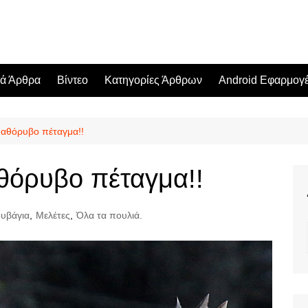
κά Άρθρα
Βίντεο
Κατηγορίες Άρθρων
Android Εφαρμογ
 αθόρυβο πέταγμα!!
θόρυβο πέταγμα!!
υβάγια
,
Μελέτες
,
Όλα τα πουλιά.