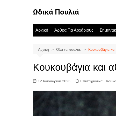
Μετάβαση
σε
Ωδικά Πουλιά
περιεχόμενο
Αρχική
Άρθρα Για Αρχάριους
Σημαντι
Αρχική
Όλα τα πουλιά.
Κουκουβάγια και
Κουκουβάγια και α
12 Ιανουαρίου 2023
Επιστημονικά.
,
Κουκο