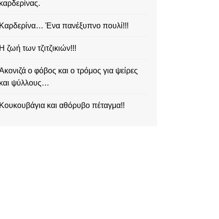
καρδερίνας.
Καρδερίνα… Ένα πανέξυπνο πουλί!!!
Η ζωή των τζιτζικιών!!!
Ακονιζά ο φόβος και ο τρόμος για ψείρες
και ψύλλους…
Κουκουβάγια και αθόρυβο πέταγμα!!