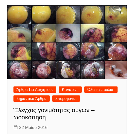
Άρθρα Για Αρχάριους
Καναρίνι.
Όλα τα πουλιά.
Σημαντικά Άρθρα
Σποροφάγα.
Έλεγχος γονιμότητας αυγών –
ωοσκόπηση.
22 Μαΐου 2016