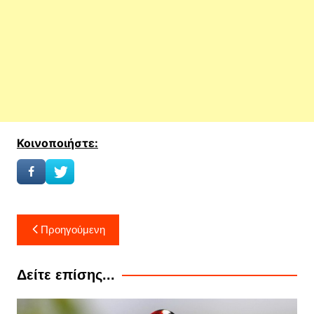
Κοινοποιήστε:
Πλοήγηση
Προηγούμενη
άρθρων
Δείτε επίσης...