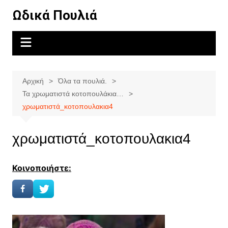
Μετάβαση
Ωδικά Πουλιά
σε
περιεχόμενο
Αρχική
Όλα τα πουλιά.
Τα χρωματιστά κοτοπουλάκια…
χρωματιστά_κοτοπουλακια4
χρωματιστά_κοτοπουλακια4
Κοινοποιήστε: