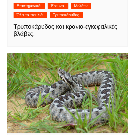
Επιστημονικά.
Έρευνα.
Μελέτες
Όλα τα πουλιά.
Τρυποκάρυδος.
Τρυποκάρυδος και κρανιο-εγκεφαλικές
βλάβες.