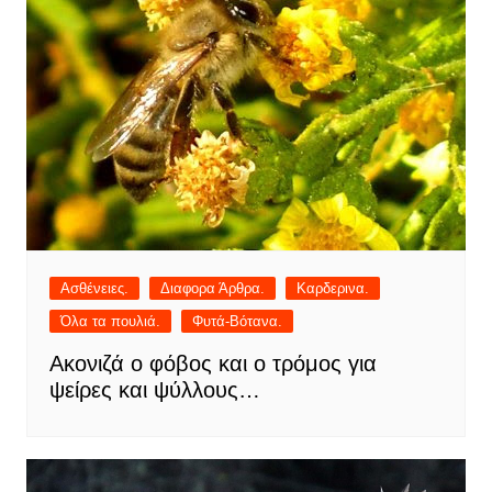
Ασθένειες.
Διαφορα Άρθρα.
Καρδερινα.
Όλα τα πουλιά.
Φυτά-Βότανα.
Ακονιζά ο φόβος και ο τρόμος για
ψείρες και ψύλλους…