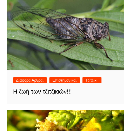
Διαφορα Άρθρα.
Επιστημονικά.
Τζιτζικι.
Η ζωή των τζιτζικιών!!!