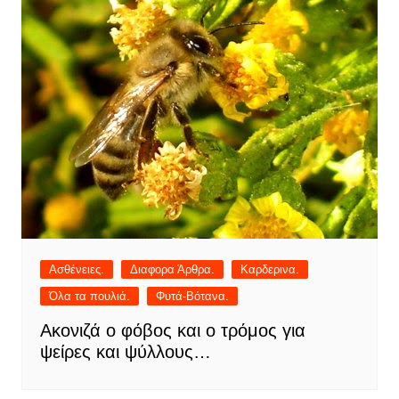
Ασθένειες.
Διαφορα Άρθρα.
Καρδερινα.
Όλα τα πουλιά.
Φυτά-Βότανα.
Ακονιζά ο φόβος και ο τρόμος για
ψείρες και ψύλλους…