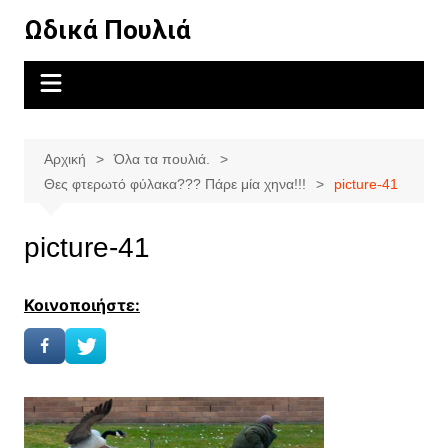
Μετάβαση
Ωδικά Πουλιά
σε
περιεχόμενο
Αρχική
Όλα τα πουλιά.
Θες φτερωτό φύλακα??? Πάρε μία χηνα!!!
picture-41
picture-41
Κοινοποιήστε: