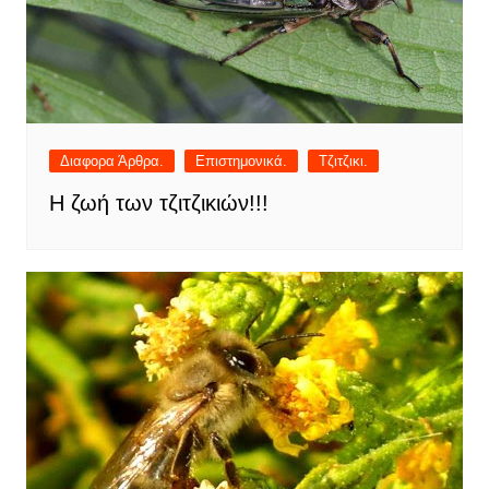
Διαφορα Άρθρα.
Επιστημονικά.
Τζιτζικι.
Η ζωή των τζιτζικιών!!!