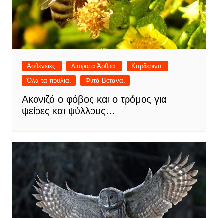
Ασθένειες.
Διαφορα Άρθρα.
Καρδερινα.
Όλα τα πουλιά.
Φυτά-Βότανα.
Ακονιζά ο φόβος και ο τρόμος για
ψείρες και ψύλλους…