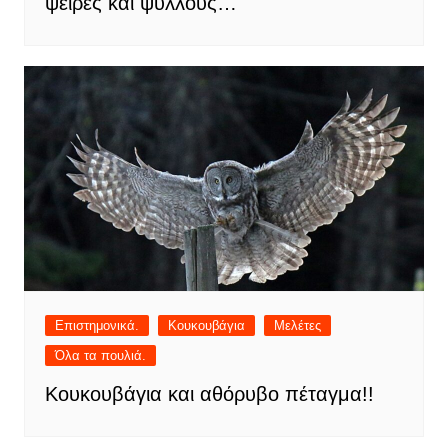
ψείρες και ψύλλους…
Επιστημονικά.
Κουκουβάγια
Μελέτες
Όλα τα πουλιά.
Κουκουβάγια και αθόρυβο πέταγμα!!