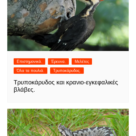
Επιστημονικά.
Έρευνα.
Μελέτες
Όλα τα πουλιά.
Τρυποκάρυδος.
Τρυποκάρυδος και κρανιο-εγκεφαλικές
βλάβες.