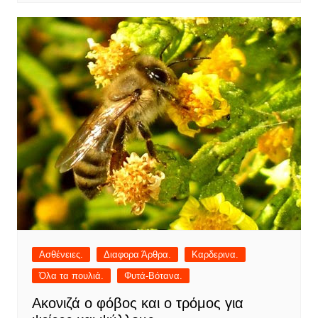
Ασθένειες.
Διαφορα Άρθρα.
Καρδερινα.
Όλα τα πουλιά.
Φυτά-Βότανα.
Ακονιζά ο φόβος και ο τρόμος για