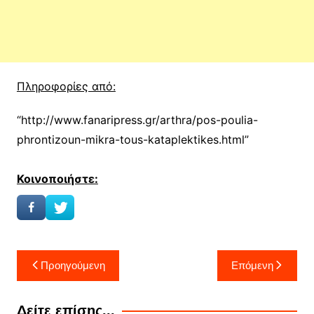
Πληροφορίες από:
“http://www.fanaripress.gr/arthra/pos-poulia-
phrontizoun-mikra-tous-kataplektikes.html”
Κοινοποιήστε:
Πλοήγηση
Προηγούμενη
Επόμενη
άρθρων
Δείτε επίσης...