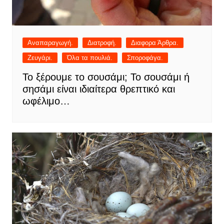
Αναπαραγωγή.
Διατροφή.
Διαφορα Άρθρα.
Ζευγάρι.
Όλα τα πουλιά.
Σποροφάγα.
Το ξέρουμε το σουσάμι; Το σουσάμι ή
σησάμι είναι ιδιαίτερα θρεπτικό και
ωφέλιμο…