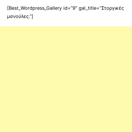
[Best_Wordpress_Gallery id=”9″ gal_title=”Στοργικές
μσνούλες.”]