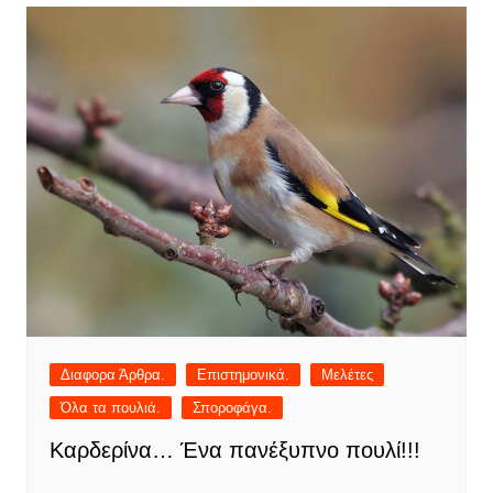
Διαφορα Άρθρα.
Επιστημονικά.
Μελέτες
Όλα τα πουλιά.
Σποροφάγα.
Καρδερίνα… Ένα πανέξυπνο πουλί!!!