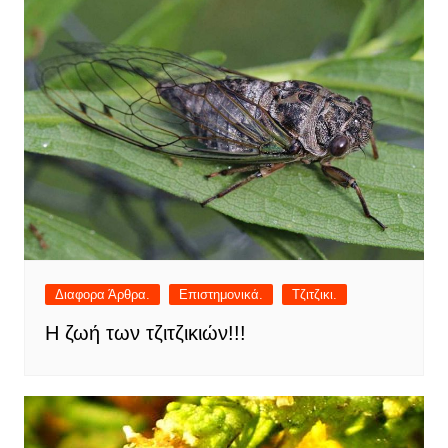
Διαφορα Άρθρα.
Επιστημονικά.
Τζιτζικι.
Η ζωή των τζιτζικιών!!!