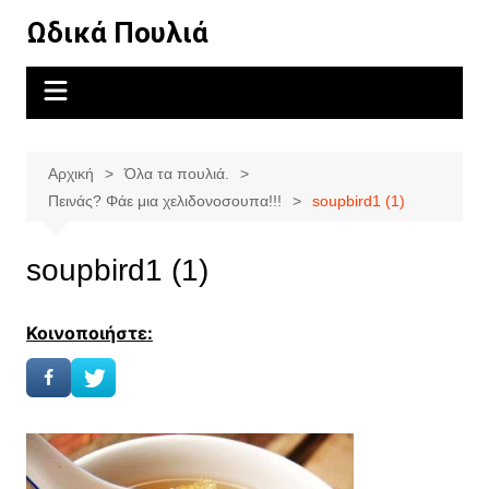
Μετάβαση
Ωδικά Πουλιά
σε
περιεχόμενο
Αρχική
Όλα τα πουλιά.
Πεινάς? Φάε μια χελιδονοσουπα!!!
soupbird1 (1)
soupbird1 (1)
Κοινοποιήστε: