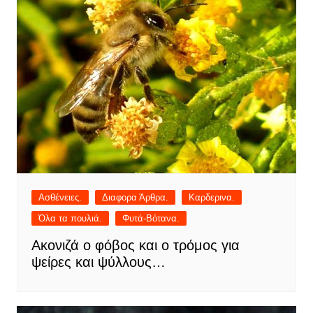
Ασθένειες.
Διαφορα Άρθρα.
Καρδερινα.
Όλα τα πουλιά.
Φυτά-Βότανα.
Ακονιζά ο φόβος και ο τρόμος για
ψείρες και ψύλλους…