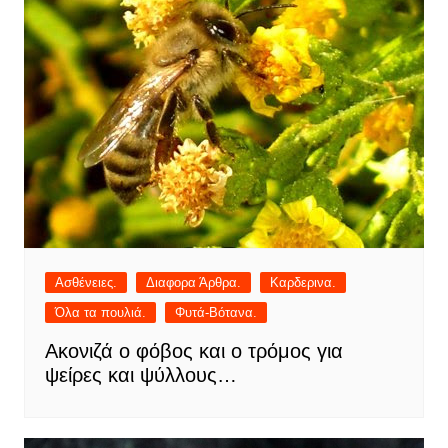
Ασθένειες.
Διαφορα Άρθρα.
Καρδερινα.
Όλα τα πουλιά.
Φυτά-Βότανα.
Ακονιζά ο φόβος και ο τρόμος για
ψείρες και ψύλλους…