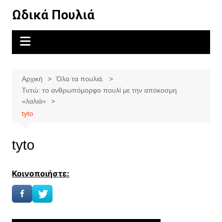
Μετάβαση
Ωδικά Πουλιά
σε
περιεχόμενο
Αρχική
Όλα τα πουλιά.
Τυτώ: το ανθρωπόμορφο πουλί με την απόκοσμη
«λαλιά»
tyto
tyto
Κοινοποιήστε: