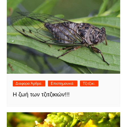
Διαφορα Άρθρα.
Επιστημονικά.
Τζιτζικι.
Η ζωή των τζιτζικιών!!!