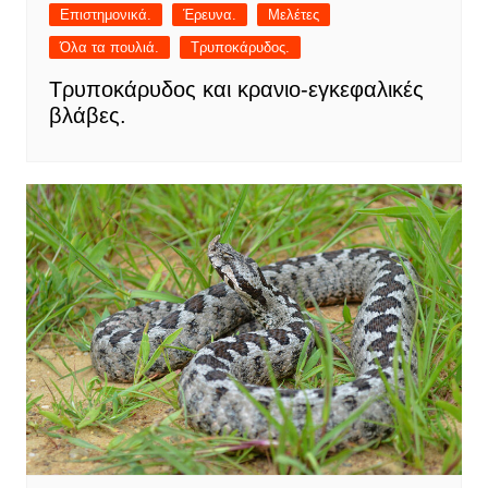
Επιστημονικά.
Έρευνα.
Μελέτες
Όλα τα πουλιά.
Τρυποκάρυδος.
Τρυποκάρυδος και κρανιο-εγκεφαλικές
βλάβες.