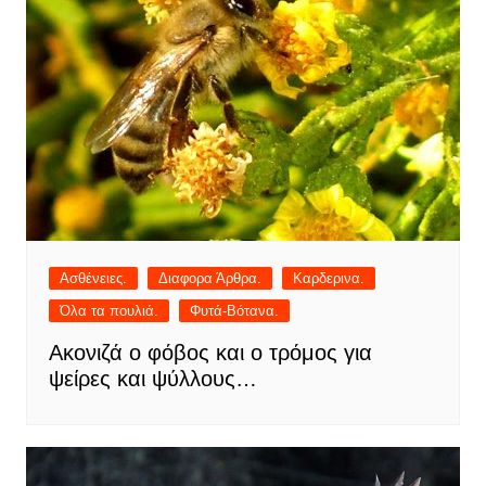
Ασθένειες.
Διαφορα Άρθρα.
Καρδερινα.
Όλα τα πουλιά.
Φυτά-Βότανα.
Ακονιζά ο φόβος και ο τρόμος για
ψείρες και ψύλλους…