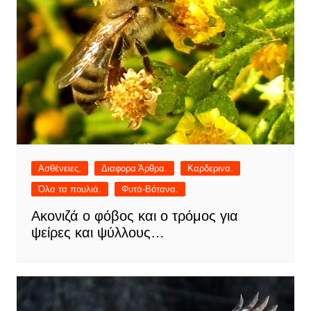
Ασθένειες.
Διαφορα Άρθρα.
Καρδερινα.
Όλα τα πουλιά.
Φυτά-Βότανα.
Ακονιζά ο φόβος και ο τρόμος για
ψείρες και ψύλλους…