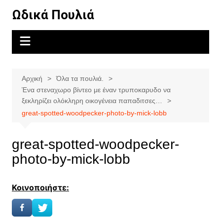
Μετάβαση
Ωδικά Πουλιά
σε
περιεχόμενο
Αρχική
Όλα τα πουλιά.
Ένα στεναχωρο βίντεο με έναν τρυποκαρυδο να
ξεκληρίζει ολόκληρη οικογένεια παπαδιτσες…
great-spotted-woodpecker-photo-by-mick-lobb
great-spotted-woodpecker-
photo-by-mick-lobb
Κοινοποιήστε: