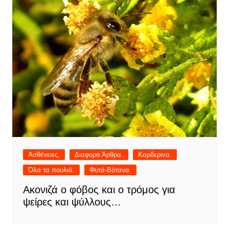
Ασθένειες.
Διαφορα Άρθρα.
Καρδερινα.
Όλα τα πουλιά.
Φυτά-Βότανα.
Ακονιζά ο φόβος και ο τρόμος για
ψείρες και ψύλλους…