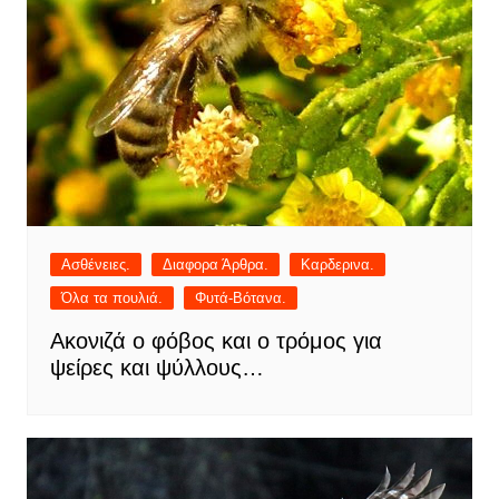
Ασθένειες.
Διαφορα Άρθρα.
Καρδερινα.
Όλα τα πουλιά.
Φυτά-Βότανα.
Ακονιζά ο φόβος και ο τρόμος για
ψείρες και ψύλλους…