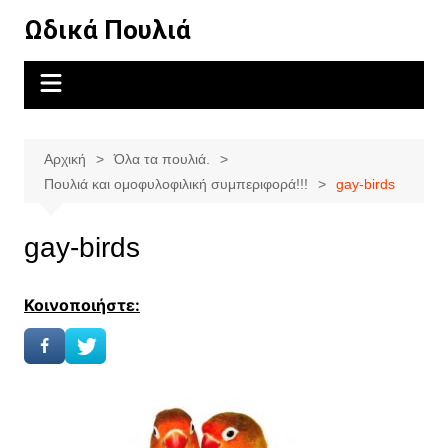
Μετάβαση
Ωδικά Πουλιά
σε
περιεχόμενο
Αρχική
Όλα τα πουλιά.
Πουλιά και ομοφυλοφιλική συμπεριφορά!!!
gay-birds
gay-birds
Κοινοποιήστε: