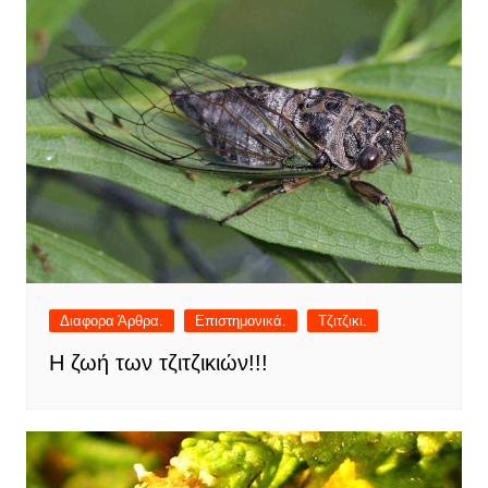
Διαφορα Άρθρα.
Επιστημονικά.
Τζιτζικι.
Η ζωή των τζιτζικιών!!!