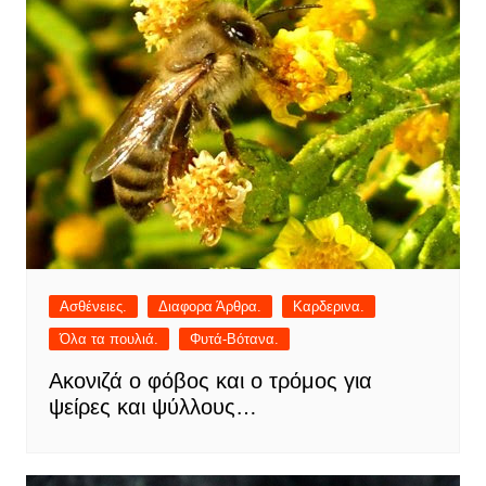
Ασθένειες.
Διαφορα Άρθρα.
Καρδερινα.
Όλα τα πουλιά.
Φυτά-Βότανα.
Ακονιζά ο φόβος και ο τρόμος για
ψείρες και ψύλλους…