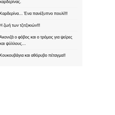
καρδερίνας.
Καρδερίνα… Ένα πανέξυπνο πουλί!!!
Η ζωή των τζιτζικιών!!!
Ακονιζά ο φόβος και ο τρόμος για ψείρες
και ψύλλους…
Κουκουβάγια και αθόρυβο πέταγμα!!