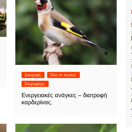
Διατροφή.
Όλα τα πουλιά.
Σποροφάγα.
Ενεργειακές ανάγκες – διατροφή
καρδερίνας.