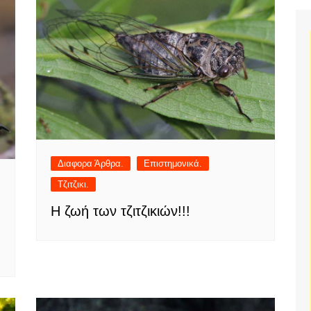
Διαφορα Άρθρα.
Επιστημονικά.
Τζιτζικι.
Η ζωή των τζιτζικιών!!!