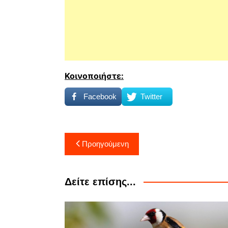
Κοινοποιήστε:
Facebook
Twitter
Πλοήγηση
Προηγούμενη
άρθρων
Δείτε επίσης...