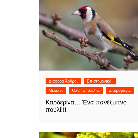
Διαφορα Άρθρα.
Επιστημονικά.
Μελέτες
Όλα τα πουλιά.
Σποροφάγα.
Καρδερίνα… Ένα πανέξυπνο
πουλί!!!