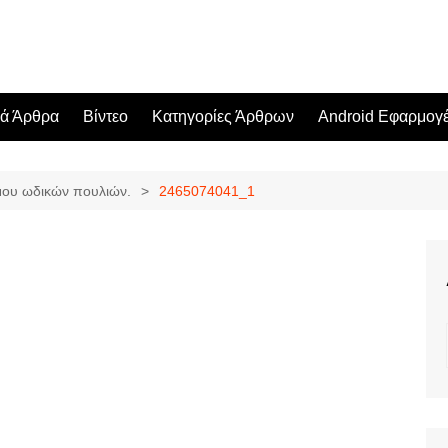
κά Άρθρα
Βίντεο
Κατηγορίες Άρθρων
Android Εφαρμογ
μου ωδικών πουλιών.
2465074041_1