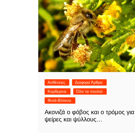
Ασθένειες.
Διαφορα Άρθρα.
Καρδερινα.
Όλα τα πουλιά.
Φυτά-Βότανα.
Ακονιζά ο φόβος και ο τρόμος για
ψείρες και ψύλλους…