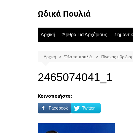
Μετάβαση
σε
Ωδικά Πουλιά
περιεχόμενο
Αρχική
Άρθρα Για Αρχάριους
Σημαντι
Αρχική
Όλα τα πουλιά.
Πίνακας υβριδισ
2465074041_1
Κοινοποιήστε:
Facebook
Twitter