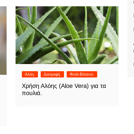
Αλόη.
Διατροφή.
Φυτά-Βότανα.
Χρήση Αλόης (Aloe Vera) για τα
πουλιά.