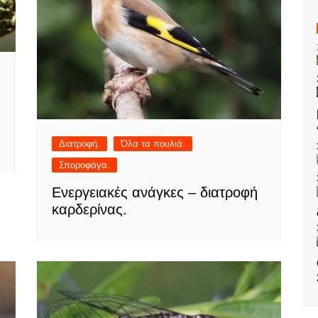
Διατροφή.
Όλα τα πουλιά.
Σποροφάγα.
Ενεργειακές ανάγκες – διατροφή
καρδερίνας.