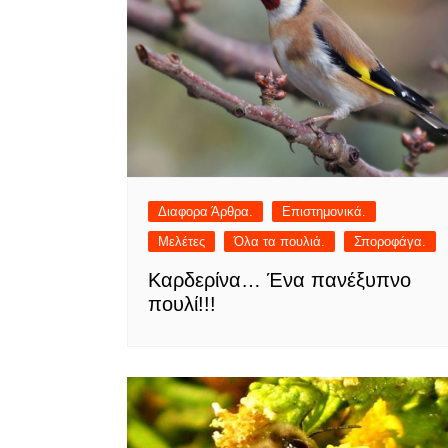
Διαφορα Άρθρα.
Επιστημονικά.
Μελέτες
Όλα τα πουλιά.
Σποροφάγα.
Καρδερίνα… Ένα πανέξυπνο
πουλί!!!