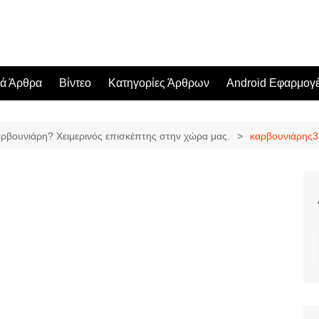
κά Άρθρα
Βίντεο
Κατηγορίες Άρθρων
Android Εφαρμογ
αρβουνιάρη? Χειμερινός επισκέπτης στην χώρα μας.
καρβουνιάρης3