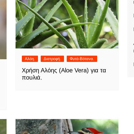
Αλόη.
Διατροφή.
Φυτά-Βότανα.
Χρήση Αλόης (Aloe Vera) για τα
πουλιά.