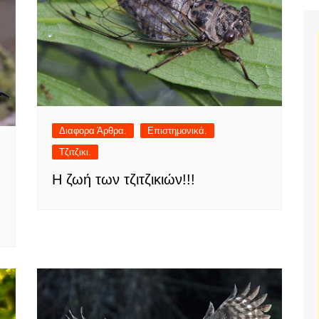
Διαφορα Άρθρα.
Επιστημονικά.
Τζιτζικι.
Η ζωή των τζιτζικιών!!!