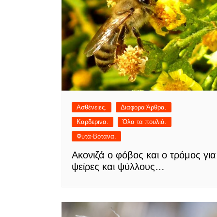
Ασθένειες.
Διαφορα Άρθρα.
Καρδερινα.
Όλα τα πουλιά.
Φυτά-Βότανα.
Ακονιζά ο φόβος και ο τρόμος για
ψείρες και ψύλλους…