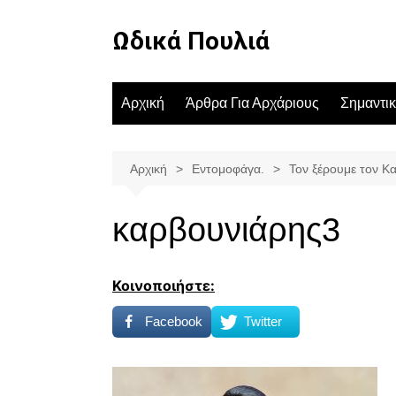
Μετάβαση
σε
Ωδικά Πουλιά
περιεχόμενο
Αρχική
Άρθρα Για Αρχάριους
Σημαντι
Αρχική
Εντομοφάγα.
Τον ξέρουμε τον Κ
καρβουνιάρης3
Κοινοποιήστε:
Facebook
Twitter