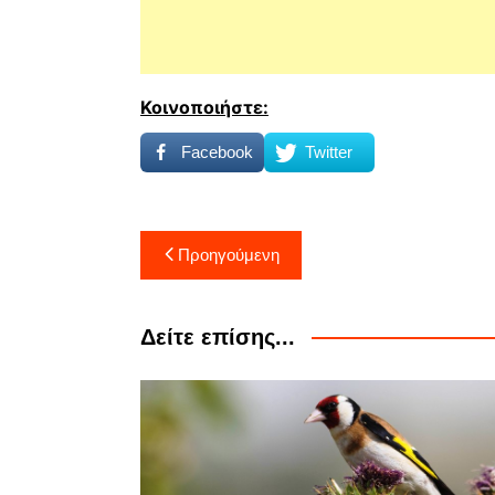
Κοινοποιήστε:
Facebook
Twitter
Πλοήγηση
Προηγούμενη
άρθρων
Δείτε επίσης...