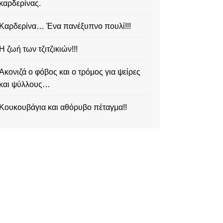
καρδερίνας.
Καρδερίνα… Ένα πανέξυπνο πουλί!!!
Η ζωή των τζιτζικιών!!!
Ακονιζά ο φόβος και ο τρόμος για ψείρες
και ψύλλους…
Κουκουβάγια και αθόρυβο πέταγμα!!