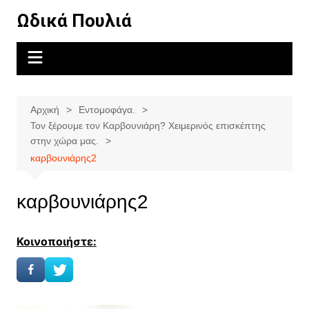
Μετάβαση
Ωδικά Πουλιά
σε
περιεχόμενο
Αρχική
Εντομοφάγα.
Τον ξέρουμε τον Καρβουνιάρη? Χειμερινός επισκέπτης
στην χώρα μας.
καρβουνιάρης2
καρβουνιάρης2
Κοινοποιήστε: