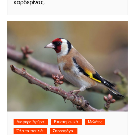
καρδερίνας.
Διαφορα Άρθρα.
Επιστημονικά.
Μελέτες
Όλα τα πουλιά.
Σποροφάγα.