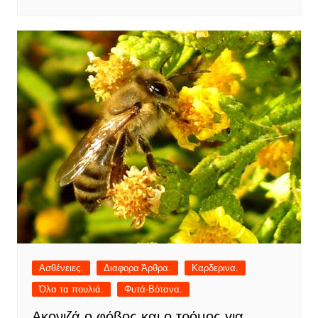
Ασθένειες.
Διαφορα Άρθρα.
Καρδερινα.
Όλα τα πουλιά.
Φυτά-Βότανα.
Ακονιζά ο φόβος και ο τρόμος για