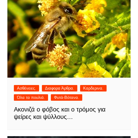
Ασθένειες.
Διαφορα Άρθρα.
Καρδερινα.
Όλα τα πουλιά.
Φυτά-Βότανα.
Ακονιζά ο φόβος και ο τρόμος για
ψείρες και ψύλλους…