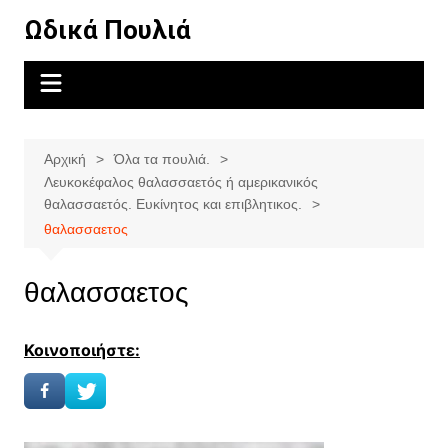
Μετάβαση
Ωδικά Πουλιά
σε
περιεχόμενο
Αρχική
Όλα τα πουλιά.
Λευκοκέφαλος θαλασσαετός ή αμερικανικός
θαλασσαετός. Ευκίνητος και επιβλητικος.
θαλασσαετος
θαλασσαετος
Κοινοποιήστε: