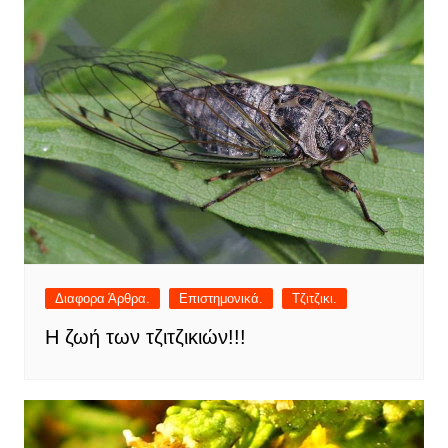
Διαφορα Άρθρα.
Επιστημονικά.
Τζιτζικι.
Η ζωή των τζιτζικιών!!!