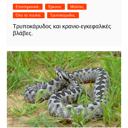
Επιστημονικά.
Έρευνα.
Μελέτες
Όλα τα πουλιά.
Τρυποκάρυδος.
Τρυποκάρυδος και κρανιο-εγκεφαλικές
βλάβες.