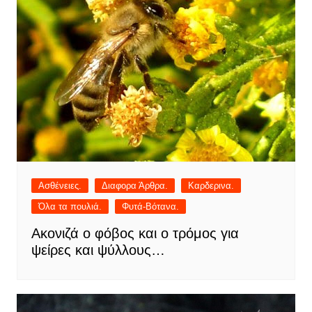
Ασθένειες.
Διαφορα Άρθρα.
Καρδερινα.
Όλα τα πουλιά.
Φυτά-Βότανα.
Ακονιζά ο φόβος και ο τρόμος για
ψείρες και ψύλλους…