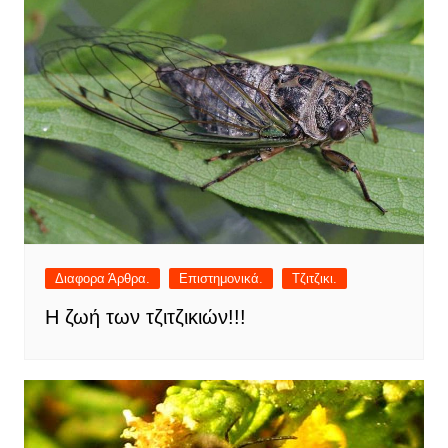
Διαφορα Άρθρα.
Επιστημονικά.
Τζιτζικι.
Η ζωή των τζιτζικιών!!!