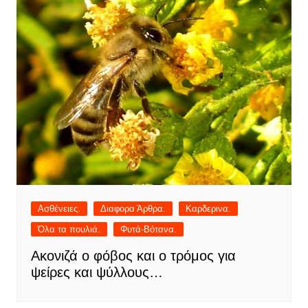
Ασθένειες.
Διαφορα Άρθρα.
Καρδερινα.
Όλα τα πουλιά.
Φυτά-Βότανα.
Ακονιζά ο φόβος και ο τρόμος για
ψείρες και ψύλλους…