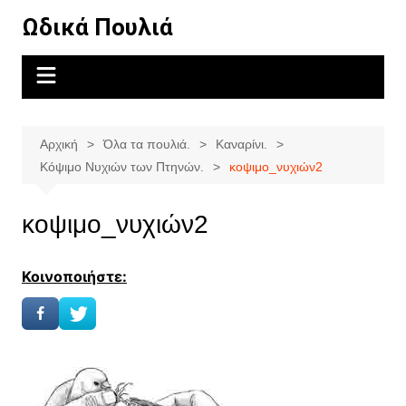
Μετάβαση
Ωδικά Πουλιά
σε
περιεχόμενο
Αρχική
Όλα τα πουλιά.
Καναρίνι.
Κόψιμο Νυχιών των Πτηνών.
κοψιμο_νυχιών2
κοψιμο_νυχιών2
Κοινοποιήστε: