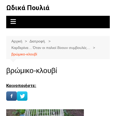
Μετάβαση
Ωδικά Πουλιά
σε
περιεχόμενο
Αρχική
Διατροφή.
Καρδερίνα… Όταν οι παλιοί δίνουν συμβουλές…
βρώμικο-κλουβί
βρώμικο-κλουβί
Κοινοποιήστε: