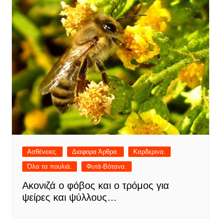
Ασθένειες.
Διαφορα Άρθρα.
Καρδερινα.
Όλα τα πουλιά.
Φυτά-Βότανα.
Ακονιζά ο φόβος και ο τρόμος για
ψείρες και ψύλλους…