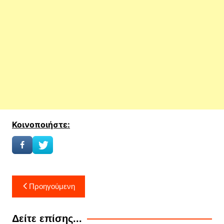
Κοινοποιήστε:
Πλοήγηση
Προηγούμενη
άρθρων
Δείτε επίσης...