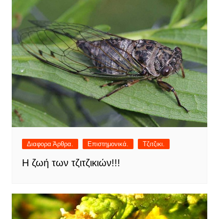
Διαφορα Άρθρα.
Επιστημονικά.
Τζιτζικι.
Η ζωή των τζιτζικιών!!!