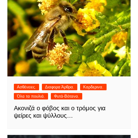
Ασθένειες.
Διαφορα Άρθρα.
Καρδερινα.
Όλα τα πουλιά.
Φυτά-Βότανα.
Ακονιζά ο φόβος και ο τρόμος για
ψείρες και ψύλλους…