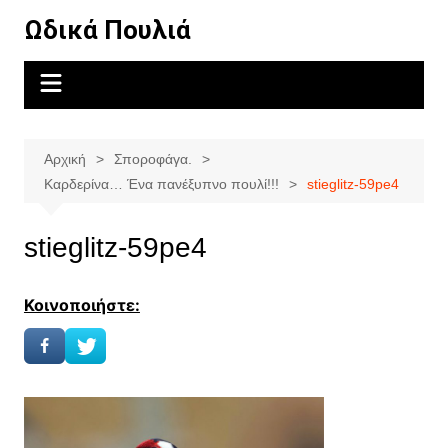
Μετάβαση
Ωδικά Πουλιά
σε
περιεχόμενο
Αρχική
Σποροφάγα.
Καρδερίνα… Ένα πανέξυπνο πουλί!!!
stieglitz-59pe4
stieglitz-59pe4
Κοινοποιήστε: