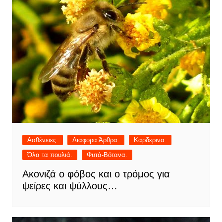
Ασθένειες.
Διαφορα Άρθρα.
Καρδερινα.
Όλα τα πουλιά.
Φυτά-Βότανα.
Ακονιζά ο φόβος και ο τρόμος για
ψείρες και ψύλλους…