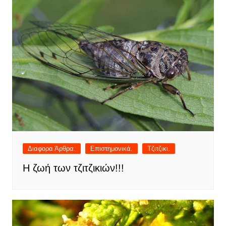
Διαφορα Άρθρα.
Επιστημονικά.
Τζιτζικι.
Η ζωή των τζιτζικιών!!!