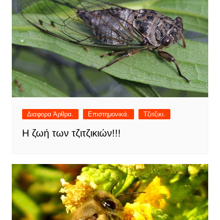
Διαφορα Άρθρα.
Επιστημονικά.
Τζιτζικι.
Η ζωή των τζιτζικιών!!!