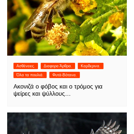
Ασθένειες.
Διαφορα Άρθρα.
Καρδερινα.
Όλα τα πουλιά.
Φυτά-Βότανα.
Ακονιζά ο φόβος και ο τρόμος για
ψείρες και ψύλλους…