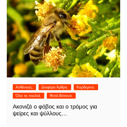
Ασθένειες.
Διαφορα Άρθρα.
Καρδερινα.
Όλα τα πουλιά.
Φυτά-Βότανα.
Ακονιζά ο φόβος και ο τρόμος για
ψείρες και ψύλλους…