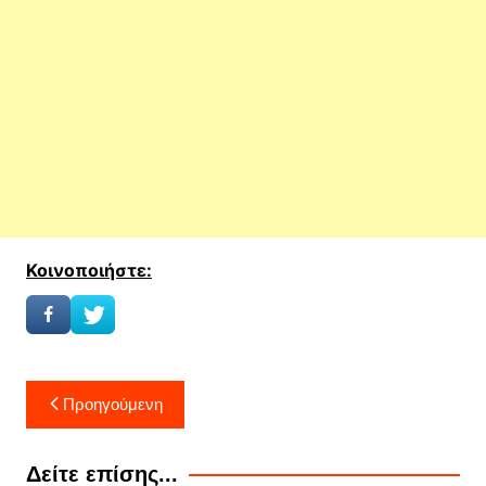
Κοινοποιήστε:
Πλοήγηση
Προηγούμενη
άρθρων
Δείτε επίσης...