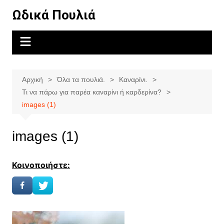
Μετάβαση
Ωδικά Πουλιά
σε
περιεχόμενο
Αρχική
Όλα τα πουλιά.
Καναρίνι.
Τι να πάρω για παρέα καναρίνι ή καρδερίνα?
images (1)
images (1)
Κοινοποιήστε: