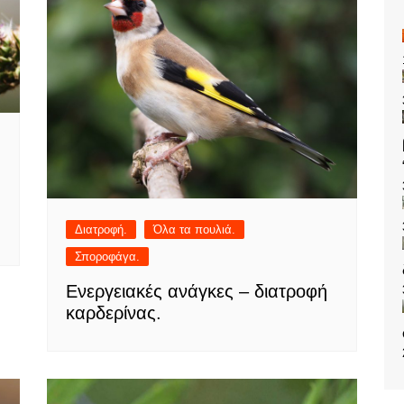
Διατροφή.
Όλα τα πουλιά.
Σποροφάγα.
Ενεργειακές ανάγκες – διατροφή
καρδερίνας.