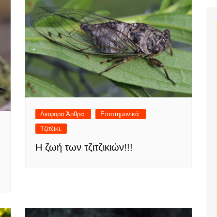
Διαφορα Άρθρα.
Επιστημονικά.
Τζιτζικι.
Η ζωή των τζιτζικιών!!!