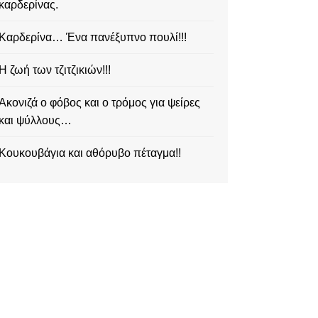
καρδερίνας.
Καρδερίνα… Ένα πανέξυπνο πουλί!!!
Η ζωή των τζιτζικιών!!!
Ακονιζά ο φόβος και ο τρόμος για ψείρες
και ψύλλους…
Κουκουβάγια και αθόρυβο πέταγμα!!