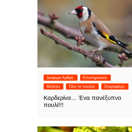
Διαφορα Άρθρα.
Επιστημονικά.
Μελέτες
Όλα τα πουλιά.
Σποροφάγα.
Καρδερίνα… Ένα πανέξυπνο
πουλί!!!