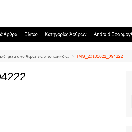
κά Άρθρα
Βίντεο
Κατηγορίες Άρθρων
Android Εφαρμογ
άδι μετά από θεραπεία από κοκκίδια.
IMG_20181022_094222
94222