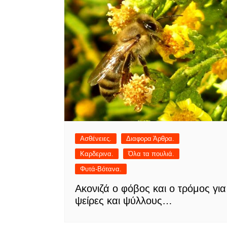
Ασθένειες.
Διαφορα Άρθρα.
Καρδερινα.
Όλα τα πουλιά.
Φυτά-Βότανα.
Ακονιζά ο φόβος και ο τρόμος για
ψείρες και ψύλλους…