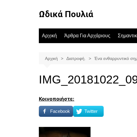
Μετάβαση
σε
Ωδικά Πουλιά
περιεχόμενο
Αρχική
Άρθρα Για Αρχάριους
Σημαντι
Αρχική
Διατροφή.
Ένα ενθαρρυντικό σημ
IMG_20181022_0
Κοινοποιήστε:
Facebook
Twitter