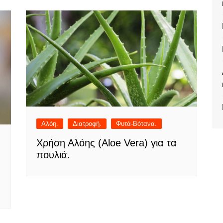
Αλόη.
Διατροφή.
Φυτά-Βότανα.
Χρήση Αλόης (Aloe Vera) για τα
πουλιά.