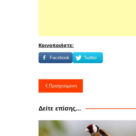
Κοινοποιήστε:
Facebook
Twitter
Πλοήγηση
Προηγούμενη
άρθρων
Δείτε επίσης...