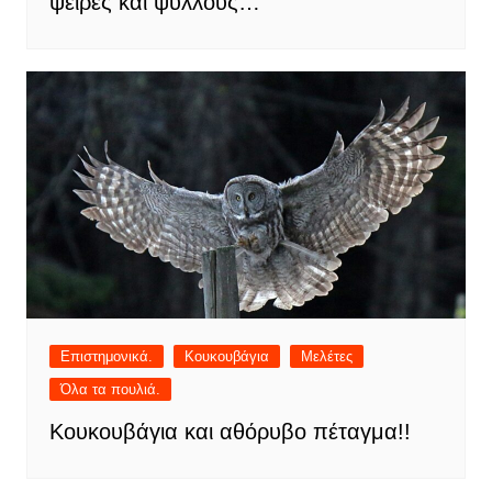
ψείρες και ψύλλους…
Επιστημονικά.
Κουκουβάγια
Μελέτες
Όλα τα πουλιά.
Κουκουβάγια και αθόρυβο πέταγμα!!