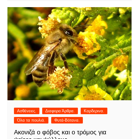
Ασθένειες.
Διαφορα Άρθρα.
Καρδερινα.
Όλα τα πουλιά.
Φυτά-Βότανα.
Ακονιζά ο φόβος και ο τρόμος για