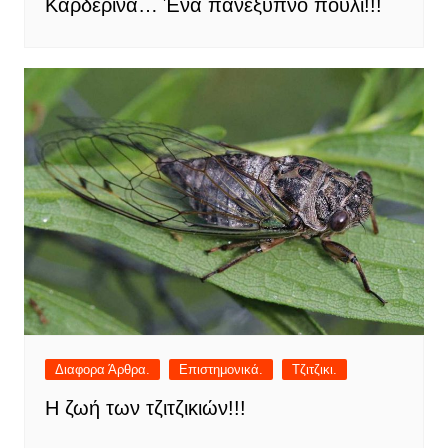
Καρδερίνα… Ένα πανέξυπνο πουλί!!!
Διαφορα Άρθρα.
Επιστημονικά.
Τζιτζικι.
Η ζωή των τζιτζικιών!!!