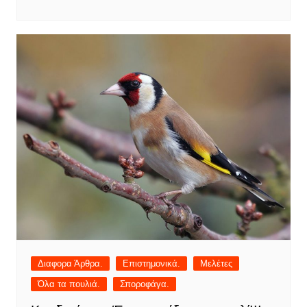
Διαφορα Άρθρα.
Επιστημονικά.
Μελέτες
Όλα τα πουλιά.
Σποροφάγα.