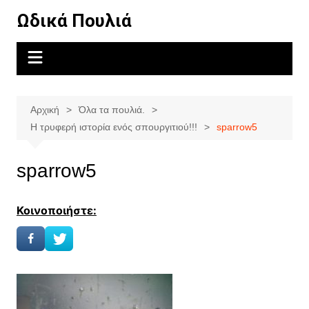
Μετάβαση
Ωδικά Πουλιά
σε
περιεχόμενο
Αρχική
Όλα τα πουλιά.
Η τρυφερή ιστορία ενός σπουργιτιού!!!
sparrow5
sparrow5
Κοινοποιήστε: