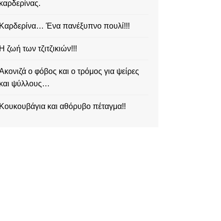
καρδερίνας.
Καρδερίνα… Ένα πανέξυπνο πουλί!!!
Η ζωή των τζιτζικιών!!!
Ακονιζά ο φόβος και ο τρόμος για ψείρες
και ψύλλους…
Κουκουβάγια και αθόρυβο πέταγμα!!