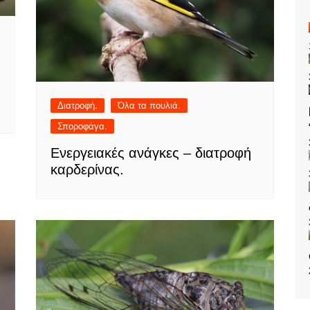
Διατροφή.
Όλα τα πουλιά.
Σποροφάγα.
Ενεργειακές ανάγκες – διατροφή
καρδερίνας.