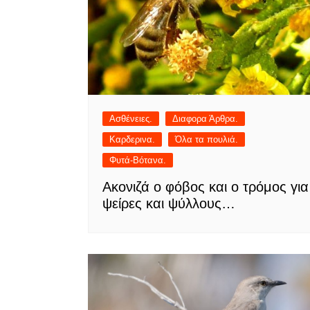
Ασθένειες.
Διαφορα Άρθρα.
Καρδερινα.
Όλα τα πουλιά.
Φυτά-Βότανα.
Ακονιζά ο φόβος και ο τρόμος για
ψείρες και ψύλλους…