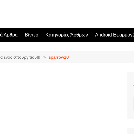
κά Άρθρα
Βίντεο
Κατηγορίες Άρθρων
Android Εφαρμογ
α ενός σπουργιτιού!!!
sparrow10