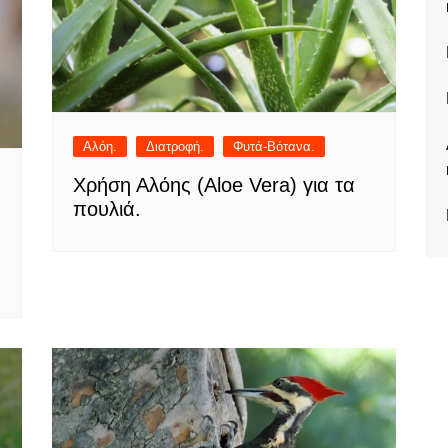
Αλόη.
Διατροφή.
Φυτά-Βότανα.
Χρήση Αλόης (Aloe Vera) για τα
πουλιά.