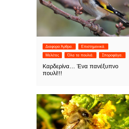
Διαφορα Άρθρα.
Επιστημονικά.
Μελέτες
Όλα τα πουλιά.
Σποροφάγα.
Καρδερίνα… Ένα πανέξυπνο
πουλί!!!