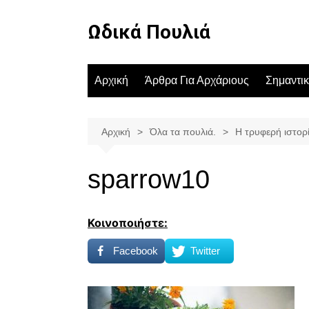
Μετάβαση
σε
Ωδικά Πουλιά
περιεχόμενο
Αρχική
Άρθρα Για Αρχάριους
Σημαντι
Αρχική
Όλα τα πουλιά.
Η τρυφερή ιστορί
sparrow10
Κοινοποιήστε:
Facebook
Twitter