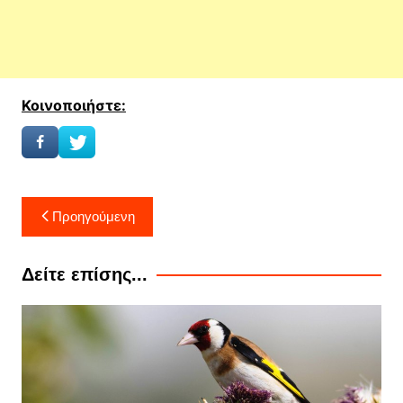
Κοινοποιήστε:
Πλοήγηση
Προηγούμενη
άρθρων
Δείτε επίσης...