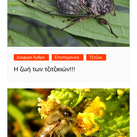
Διαφορα Άρθρα.
Επιστημονικά.
Τζιτζικι.
Η ζωή των τζιτζικιών!!!