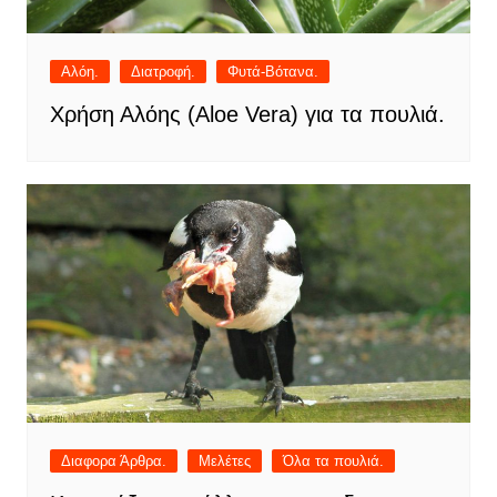
Αλόη.
Διατροφή.
Φυτά-Βότανα.
Χρήση Αλόης (Aloe Vera) για τα πουλιά.
Διαφορα Άρθρα.
Μελέτες
Όλα τα πουλιά.