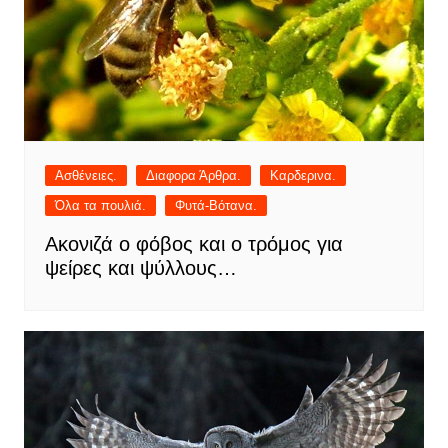
Ασθένειες.
Διαφορα Άρθρα.
Καρδερινα.
Όλα τα πουλιά.
Φυτά-Βότανα.
Ακονιζά ο φόβος και ο τρόμος για
ψείρες και ψύλλους…