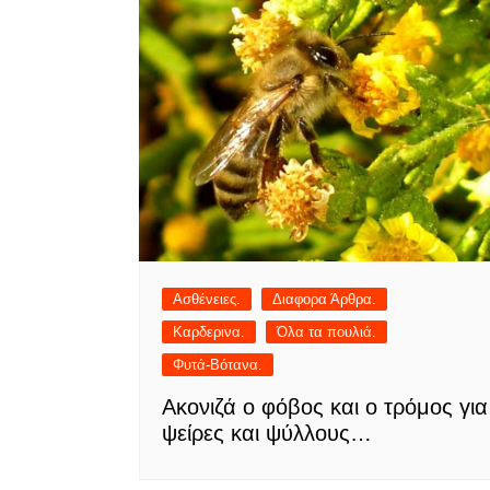
Ασθένειες.
Διαφορα Άρθρα.
Καρδερινα.
Όλα τα πουλιά.
Φυτά-Βότανα.
Ακονιζά ο φόβος και ο τρόμος για
ψείρες και ψύλλους…