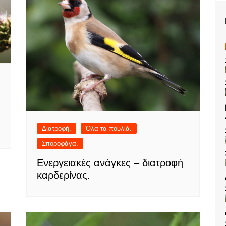
Διατροφή.
Όλα τα πουλιά.
Σποροφάγα.
Ενεργειακές ανάγκες – διατροφή
καρδερίνας.