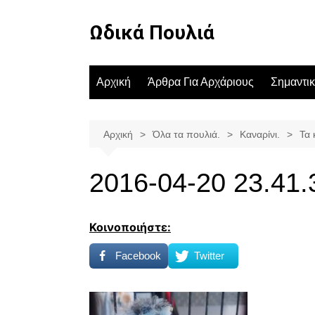
Μετάβαση
σε
Ωδικά Πουλιά
περιεχόμενο
Αρχική
Άρθρα Για Αρχάριους
Σημαντι
Αρχική
Όλα τα πουλιά.
Καναρίνι.
Τα 
2016-04-20 23.41.
Κοινοποιήστε:
Facebook
Twitter