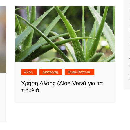
Αλόη.
Διατροφή.
Φυτά-Βότανα.
Χρήση Αλόης (Aloe Vera) για τα
πουλιά.