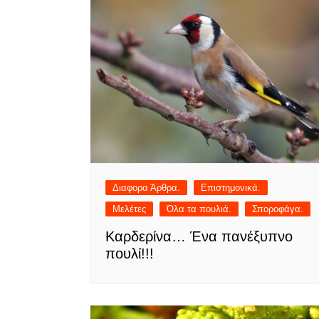
Διαφορα Άρθρα.
Επιστημονικά.
Μελέτες
Όλα τα πουλιά.
Σποροφάγα.
Καρδερίνα… Ένα πανέξυπνο
πουλί!!!