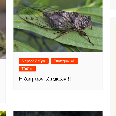
Διαφορα Άρθρα.
Επιστημονικά.
Τζιτζικι.
Η ζωή των τζιτζικιών!!!