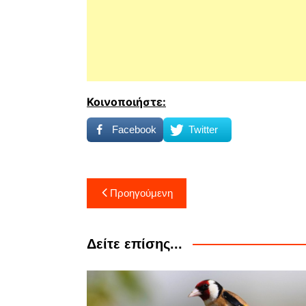
Κοινοποιήστε:
Facebook
Twitter
Πλοήγηση
Προηγούμενη
άρθρων
Δείτε επίσης...