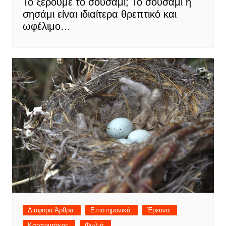
Το ξέρουμε το σουσάμι; Το σουσάμι ή
σησάμι είναι ιδιαίτερα θρεπτικό και
ωφέλιμο…
Διαφορα Άρθρα.
Επιστημονικά.
Έρευνα.
Καρποντάκος.
Φωλιά.