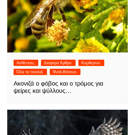
Ασθένειες.
Διαφορα Άρθρα.
Καρδερινα.
Όλα τα πουλιά.
Φυτά-Βότανα.
Ακονιζά ο φόβος και ο τρόμος για
ψείρες και ψύλλους…