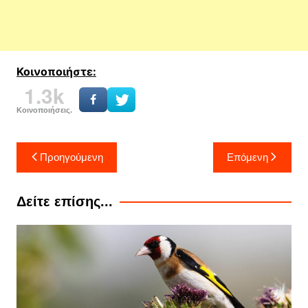
Κοινοποιήστε:
1.3k
Κοινοποιήσεις.
Πλοήγηση
Προηγούμενη
Επόμενη
άρθρων
Δείτε επίσης...