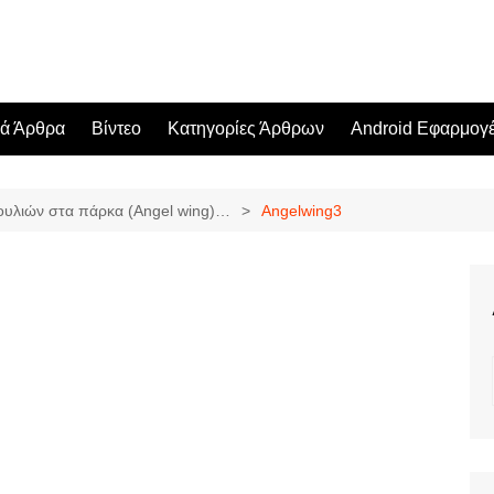
κά Άρθρα
Βίντεο
Κατηγορίες Άρθρων
Android Εφαρμογ
ουλιών στα πάρκα (Angel wing)…
Angelwing3