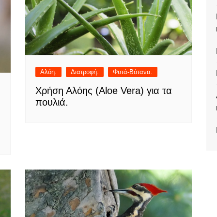
Αλόη.
Διατροφή.
Φυτά-Βότανα.
Χρήση Αλόης (Aloe Vera) για τα
πουλιά.