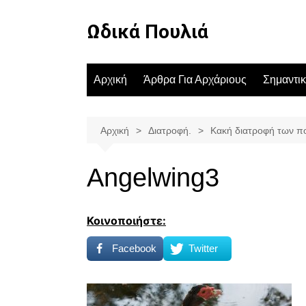
Μετάβαση
σε
Ωδικά Πουλιά
περιεχόμενο
Αρχική
Άρθρα Για Αρχάριους
Σημαντι
Αρχική
Διατροφή.
Κακή διατροφή των π
Angelwing3
Κοινοποιήστε:
Facebook
Twitter