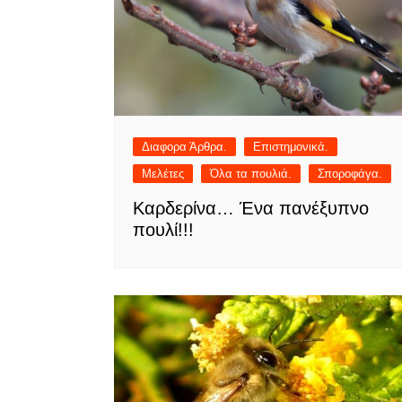
Διαφορα Άρθρα.
Επιστημονικά.
Μελέτες
Όλα τα πουλιά.
Σποροφάγα.
Καρδερίνα… Ένα πανέξυπνο
πουλί!!!