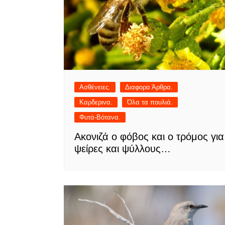
Ασθένειες.
Διαφορα Άρθρα.
Καρδερινα.
Όλα τα πουλιά.
Φυτά-Βότανα.
Ακονιζά ο φόβος και ο τρόμος για
ψείρες και ψύλλους…