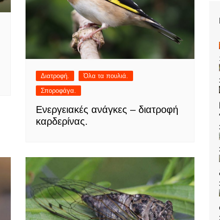
Διατροφή.
Όλα τα πουλιά.
Σποροφάγα.
Ενεργειακές ανάγκες – διατροφή
καρδερίνας.