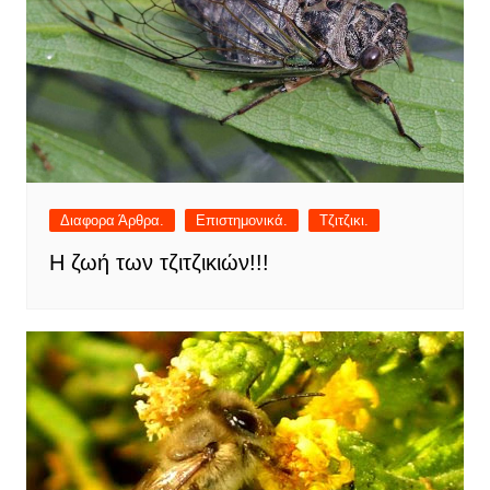
Διαφορα Άρθρα.
Επιστημονικά.
Τζιτζικι.
Η ζωή των τζιτζικιών!!!