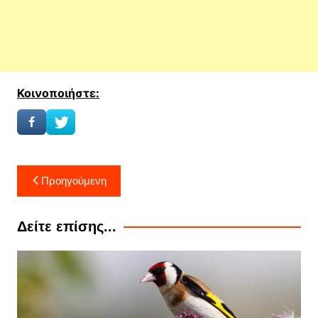
Κοινοποιήστε:
Πλοήγηση
Προηγούμενη
άρθρων
Δείτε επίσης...