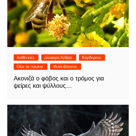
Ασθένειες.
Διαφορα Άρθρα.
Καρδερινα.
Όλα τα πουλιά.
Φυτά-Βότανα.
Ακονιζά ο φόβος και ο τρόμος για
ψείρες και ψύλλους…