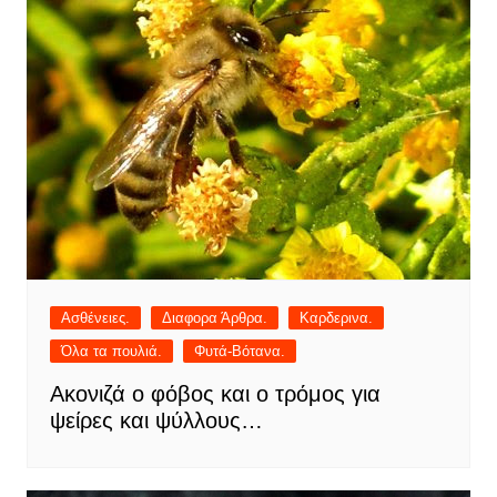
Ασθένειες.
Διαφορα Άρθρα.
Καρδερινα.
Όλα τα πουλιά.
Φυτά-Βότανα.
Ακονιζά ο φόβος και ο τρόμος για
ψείρες και ψύλλους…