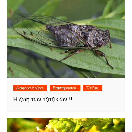
Διαφορα Άρθρα.
Επιστημονικά.
Τζιτζικι.
Η ζωή των τζιτζικιών!!!