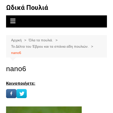
Μετάβαση
Ωδικά Πουλιά
σε
περιεχόμενο
Αρχική
Όλα τα πουλιά.
Το Δέλτα του Έβρου και τα σπάνια είδη πουλιών.
nano6
nano6
Κοινοποιήστε: