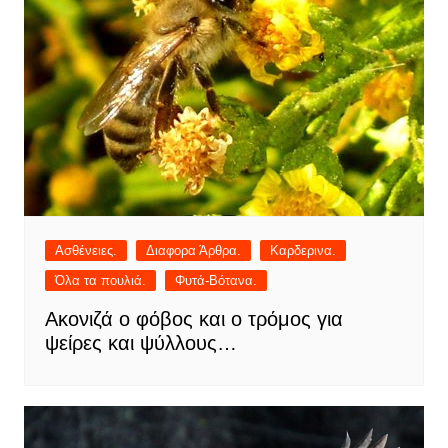
Ασθένειες.
Διαφορα Άρθρα.
Καρδερινα.
Όλα τα πουλιά.
Φυτά-Βότανα.
Ακονιζά ο φόβος και ο τρόμος για
ψείρες και ψύλλους…