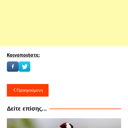
Κοινοποιήστε:
Πλοήγηση
Προηγούμενη
άρθρων
Δείτε επίσης...