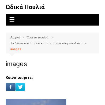
Μετάβαση
Ωδικά Πουλιά
σε
περιεχόμενο
Αρχική
Όλα τα πουλιά.
Το Δέλτα του Έβρου και τα σπάνια είδη πουλιών.
images
images
Κοινοποιήστε: