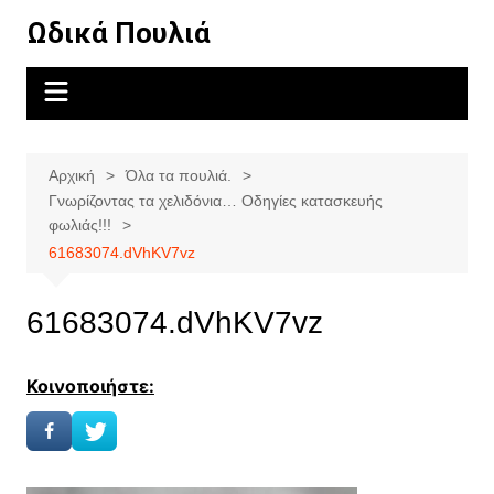
Μετάβαση
Ωδικά Πουλιά
σε
περιεχόμενο
Αρχική
Όλα τα πουλιά.
Γνωρίζοντας τα χελιδόνια… Οδηγίες κατασκευής
φωλιάς!!!
61683074.dVhKV7vz
61683074.dVhKV7vz
Κοινοποιήστε: