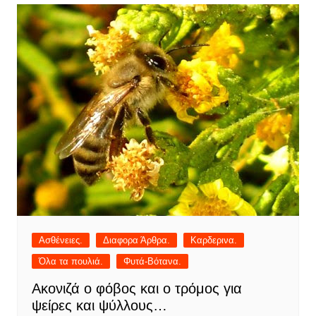
Ασθένειες.
Διαφορα Άρθρα.
Καρδερινα.
Όλα τα πουλιά.
Φυτά-Βότανα.
Ακονιζά ο φόβος και ο τρόμος για
ψείρες και ψύλλους…