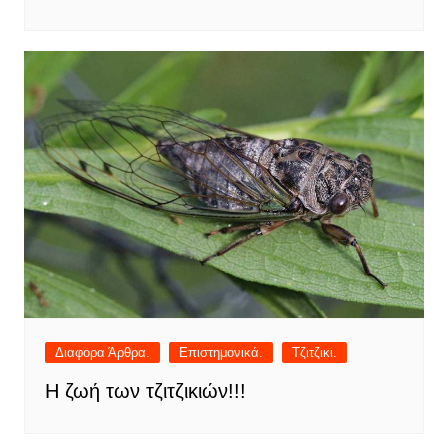
Διαφορα Άρθρα.
Επιστημονικά.
Τζιτζικι.
Η ζωή των τζιτζικιών!!!