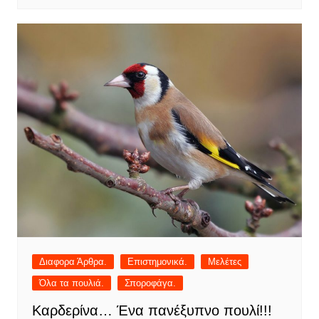
Διαφορα Άρθρα.
Επιστημονικά.
Μελέτες
Όλα τα πουλιά.
Σποροφάγα.
Καρδερίνα… Ένα πανέξυπνο πουλί!!!