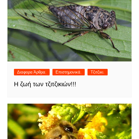
Διαφορα Άρθρα.
Επιστημονικά.
Τζιτζικι.
Η ζωή των τζιτζικιών!!!