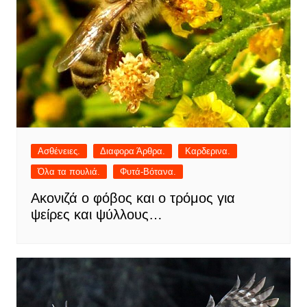
Ασθένειες.
Διαφορα Άρθρα.
Καρδερινα.
Όλα τα πουλιά.
Φυτά-Βότανα.
Ακονιζά ο φόβος και ο τρόμος για
ψείρες και ψύλλους…