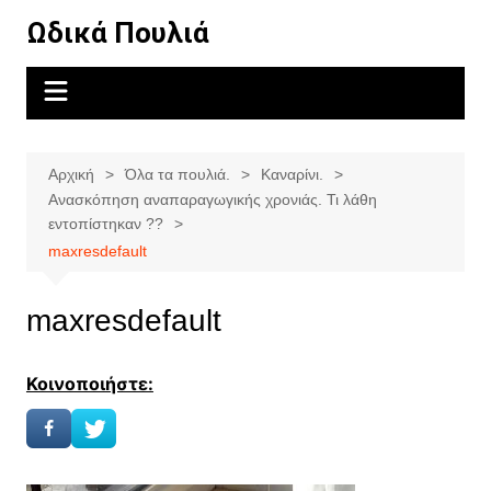
Μετάβαση
Ωδικά Πουλιά
σε
περιεχόμενο
Αρχική
Όλα τα πουλιά.
Καναρίνι.
Ανασκόπηση αναπαραγωγικής χρονιάς. Τι λάθη
εντοπίστηκαν ??
maxresdefault
maxresdefault
Κοινοποιήστε: