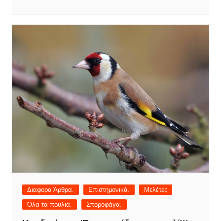
Διαφορα Άρθρα.
Επιστημονικά.
Μελέτες
Όλα τα πουλιά.
Σποροφάγα.