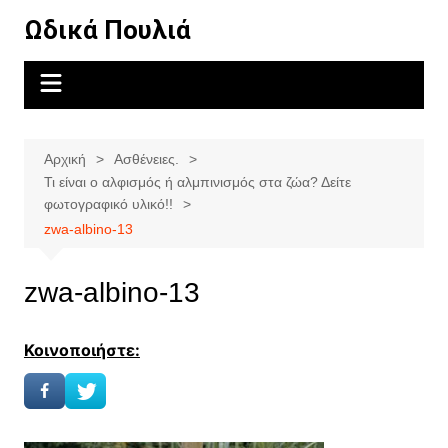
Μετάβαση
Ωδικά Πουλιά
σε
περιεχόμενο
Αρχική
Ασθένειες.
Τι είναι ο αλφισμός ή αλμπινισμός στα ζώα? Δείτε
φωτογραφικό υλικό!!
zwa-albino-13
zwa-albino-13
Κοινοποιήστε: