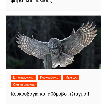
ψείρες και ψύλλους…
Επιστημονικά.
Κουκουβάγια
Μελέτες
Όλα τα πουλιά.
Κουκουβάγια και αθόρυβο πέταγμα!!