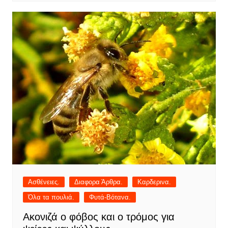
Ασθένειες.
Διαφορα Άρθρα.
Καρδερινα.
Όλα τα πουλιά.
Φυτά-Βότανα.
Ακονιζά ο φόβος και ο τρόμος για