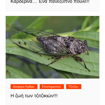
Καρδερίνα… Ένα πανέξυπνο πουλί!!!
Διαφορα Άρθρα.
Επιστημονικά.
Τζιτζικι.
Η ζωή των τζιτζικιών!!!