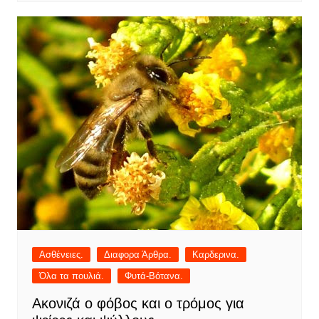
Ασθένειες.
Διαφορα Άρθρα.
Καρδερινα.
Όλα τα πουλιά.
Φυτά-Βότανα.
Ακονιζά ο φόβος και ο τρόμος για