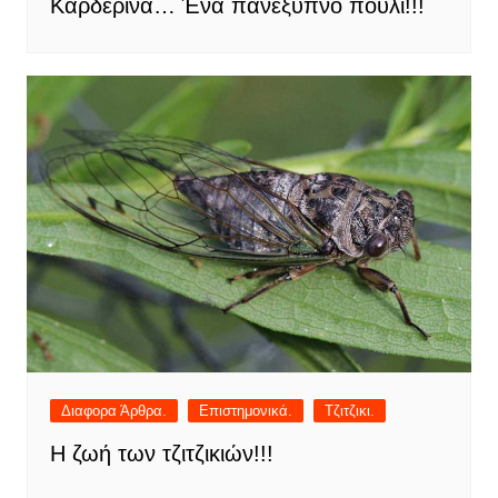
Καρδερίνα… Ένα πανέξυπνο πουλί!!!
Διαφορα Άρθρα.
Επιστημονικά.
Τζιτζικι.
Η ζωή των τζιτζικιών!!!