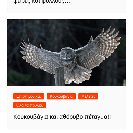
ψείρες και ψύλλους…
Επιστημονικά.
Κουκουβάγια
Μελέτες
Όλα τα πουλιά.
Κουκουβάγια και αθόρυβο πέταγμα!!