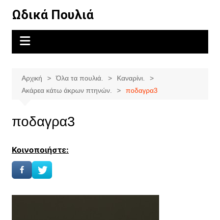
Μετάβαση
Ωδικά Πουλιά
σε
περιεχόμενο
Αρχική
Όλα τα πουλιά.
Καναρίνι.
Ακάρεα κάτω άκρων πτηνών.
ποδαγρα3
ποδαγρα3
Κοινοποιήστε: