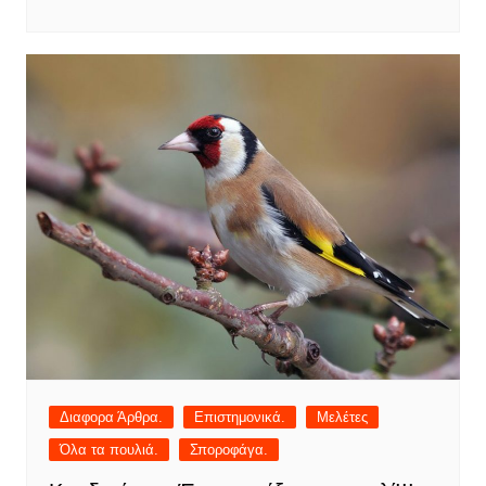
Διαφορα Άρθρα.
Επιστημονικά.
Μελέτες
Όλα τα πουλιά.
Σποροφάγα.