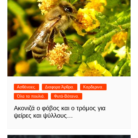
Ασθένειες.
Διαφορα Άρθρα.
Καρδερινα.
Όλα τα πουλιά.
Φυτά-Βότανα.
Ακονιζά ο φόβος και ο τρόμος για
ψείρες και ψύλλους…