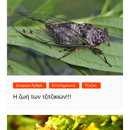
Διαφορα Άρθρα.
Επιστημονικά.
Τζιτζικι.
Η ζωή των τζιτζικιών!!!