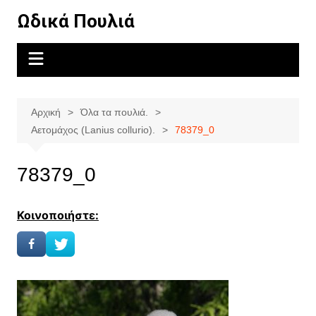
Μετάβαση
Ωδικά Πουλιά
σε
περιεχόμενο
Αρχική
Όλα τα πουλιά.
Αετομάχος (Lanius collurio).
78379_0
78379_0
Κοινοποιήστε: