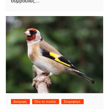
συμβουλές…
Διατροφή.
Όλα τα πουλιά.
Σποροφάγα.