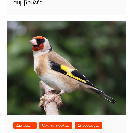
συμβουλές…
Διατροφή.
Όλα τα πουλιά.
Σποροφάγα.