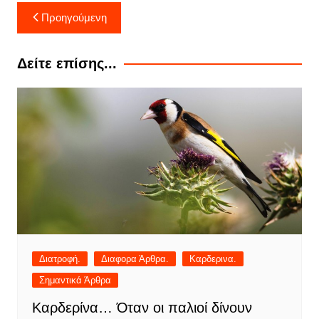
Πλοήγηση
Προηγούμενη
άρθρων
Δείτε επίσης...
Διατροφή.
Διαφορα Άρθρα.
Καρδερινα.
Σημαντικά Άρθρα
Καρδερίνα… Όταν οι παλιοί δίνουν