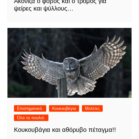
Ακονιζά ο φόβος και ο τρόμος για
ψείρες και ψύλλους…
Επιστημονικά.
Κουκουβάγια
Μελέτες
Όλα τα πουλιά.
Κουκουβάγια και αθόρυβο πέταγμα!!