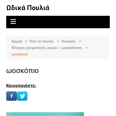
Μετάβαση
Ωδικά Πουλιά
σε
περιεχόμενο
Αρχική
Όλα τα πουλιά.
Καναρίνι.
Έλεγχος γονιμότητας αυγών – ωοσκόπηση.
ωοσκόπιο
ωοσκόπιο
Κοινοποιήστε: