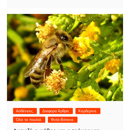
Ασθένειες.
Διαφορα Άρθρα.
Καρδερινα.
Όλα τα πουλιά.
Φυτά-Βότανα.