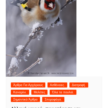
Άρθρα Για Αρχάριους
Ασθένειες.
Διατροφή.
Καναρίνι.
Μελέτες
Όλα τα πουλιά.
Σημαντικά Άρθρα
Σποροφάγα.