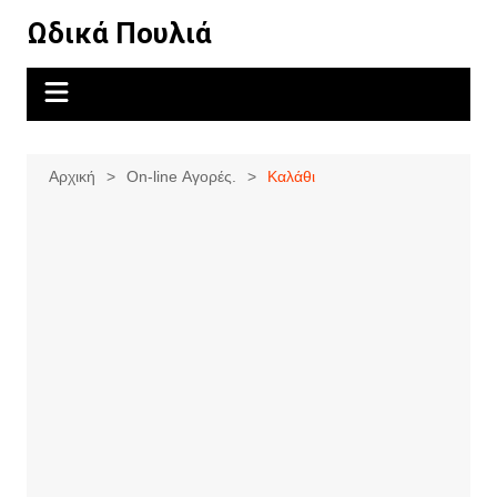
Μετάβαση
Ωδικά Πουλιά
σε
περιεχόμενο
Αρχική
On-line Αγορές.
Καλάθι