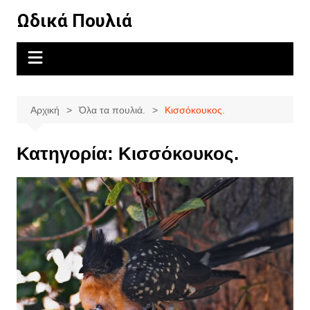
Μετάβαση
Ωδικά Πουλιά
σε
περιεχόμενο
Αρχική
Όλα τα πουλιά.
Κισσόκουκος.
Κατηγορία:
Κισσόκουκος.