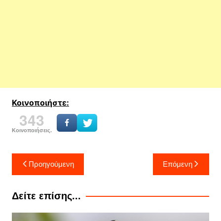
Κοινοποιήστε:
343
Κοινοποιήσεις.
Πλοήγηση
Προηγούμενη
Επόμενη
άρθρων
Δείτε επίσης...