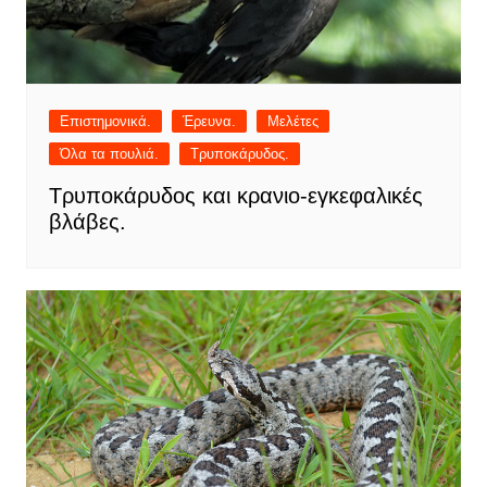
Επιστημονικά.
Έρευνα.
Μελέτες
Όλα τα πουλιά.
Τρυποκάρυδος.
Τρυποκάρυδος και κρανιο-εγκεφαλικές
βλάβες.