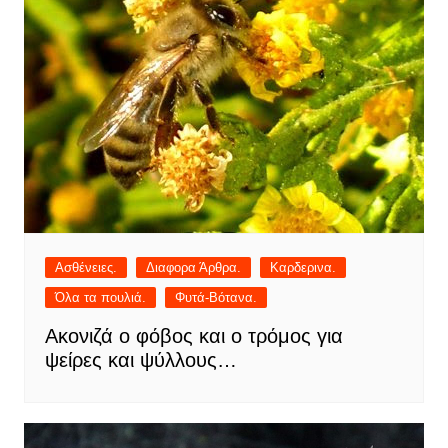
Ασθένειες.
Διαφορα Άρθρα.
Καρδερινα.
Όλα τα πουλιά.
Φυτά-Βότανα.
Ακονιζά ο φόβος και ο τρόμος για
ψείρες και ψύλλους…