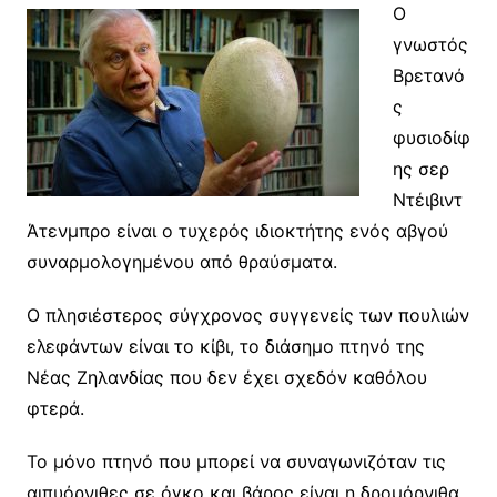
Ο
γνωστός
Βρετανό
ς
φυσιοδίφ
ης σερ
Ντέιβιντ
Άτενμπρο είναι ο τυχερός ιδιοκτήτης ενός αβγού
συναρμολογημένου από θραύσματα.
Ο πλησιέστερος σύγχρονος συγγενείς των πουλιών
ελεφάντων είναι το κίβι, το διάσημο πτηνό της
Νέας Ζηλανδίας που δεν έχει σχεδόν καθόλου
φτερά.
Το μόνο πτηνό που μπορεί να συναγωνιζόταν τις
αιπυόρνιθες σε όγκο και βάρος είναι η δρομόρνιθα