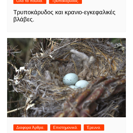
Όλα τα πουλιά.
Τρυποκάρυδος.
Τρυποκάρυδος και κρανιο-εγκεφαλικές
βλάβες.
Διαφορα Άρθρα.
Επιστημονικά.
Έρευνα.