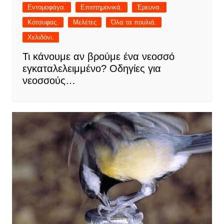
Εντομοφάγα.
Επιστημονικά.
Έρευνα.
Κότσυφας.
Μελέτες
Όλα τα πουλιά.
Χελιδόνι.
Τι κάνουμε αν βρούμε ένα νεοσσό
εγκαταλελειμμένο? Οδηγίες για
νεοσσούς…