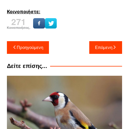
Κοινοποιήστε:
271
Κοινοποιήσεις.
Πλοήγηση
Προηγούμενη
Επόμενη
άρθρων
Δείτε επίσης...