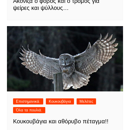
Ακονιζά ο φόβος και ο τρόμος για
ψείρες και ψύλλους…
Επιστημονικά.
Κουκουβάγια
Μελέτες
Όλα τα πουλιά.
Κουκουβάγια και αθόρυβο πέταγμα!!