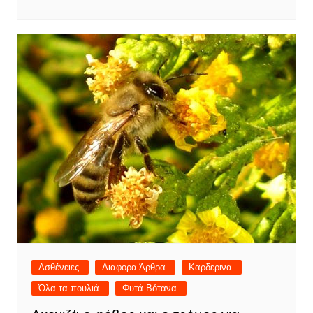
Ασθένειες.
Διαφορα Άρθρα.
Καρδερινα.
Όλα τα πουλιά.
Φυτά-Βότανα.