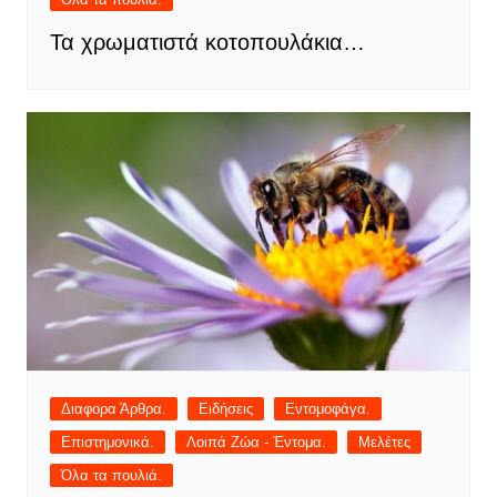
Τα χρωματιστά κοτοπουλάκια…
Διαφορα Άρθρα.
Ειδήσεις
Εντομοφάγα.
Επιστημονικά.
Λοιπά Ζώα - Έντομα.
Μελέτες
Όλα τα πουλιά.