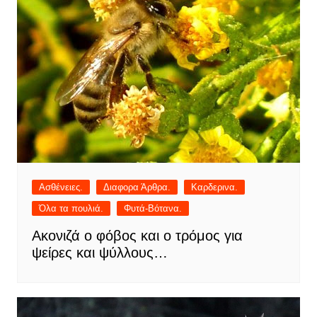
Ασθένειες.
Διαφορα Άρθρα.
Καρδερινα.
Όλα τα πουλιά.
Φυτά-Βότανα.
Ακονιζά ο φόβος και ο τρόμος για
ψείρες και ψύλλους…