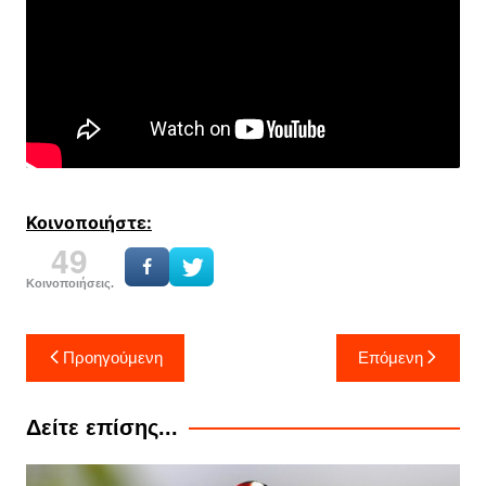
Κοινοποιήστε:
49
Κοινοποιήσεις.
Πλοήγηση
Προηγούμενη
Επόμενη
άρθρων
Δείτε επίσης...